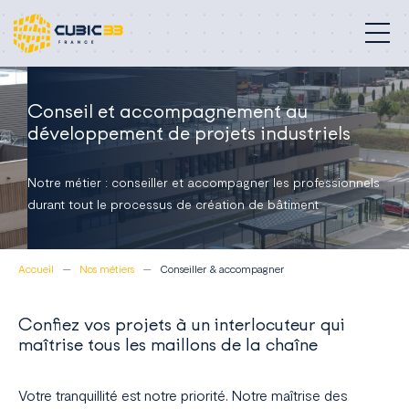
Bâtiments professionnels
Conseil et accompagnement au
développement de projets industriels
Nos métiers
Notre métier : conseiller et accompagner les professionnels
Engagements
durant tout le processus de création de bâtiment
Réalisations
Accueil
Nos métiers
Conseiller & accompagner
À propos
Confiez vos projets à un interlocuteur qui
Blog
maîtrise tous les maillons de la chaîne
Contact
Votre tranquillité est notre priorité. Notre maîtrise des