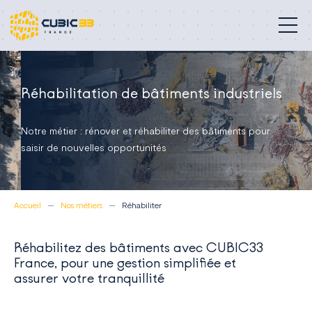
Bâtiments professionnels
Réhabilitation de bâtiments industriels
Nos métiers
Notre métier : rénover et réhabiliter des bâtiments pour
Engagements
saisir de nouvelles opportunités
Réalisations
Accueil
Nos métiers
Réhabiliter
À propos
Réhabilitez des bâtiments avec CUBIC33
Blog
France, pour une gestion simplifiée et
assurer votre tranquillité
Contact