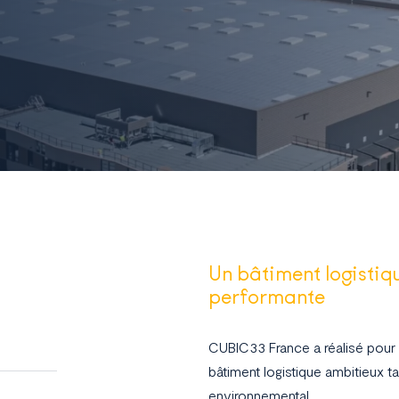
)
Un bâtiment logistiq
performante
CUBIC33 France a réalisé pour
bâtiment logistique ambitieux 
environnemental.