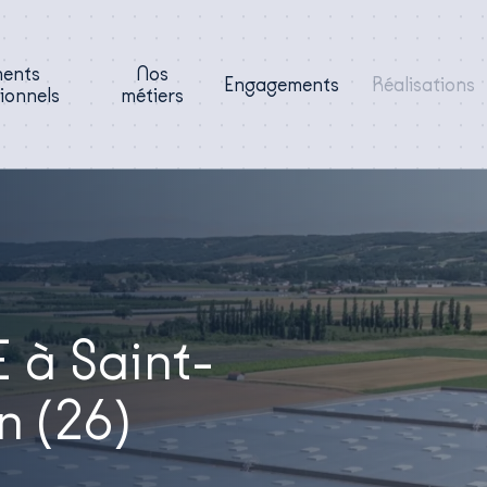
ments
Nos
Engagements
Réalisations
ionnels
métiers
à Saint-
n (26)