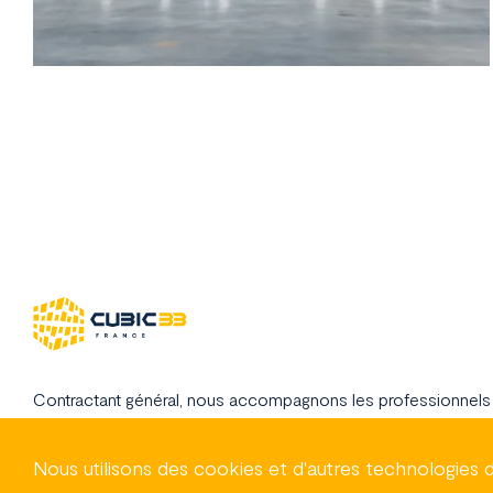
Contractant général, nous accompagnons les professionnels 
industriels à concrétiser leurs projets de construction de bât
en France.
Nous utilisons des cookies et d'autres technologies d