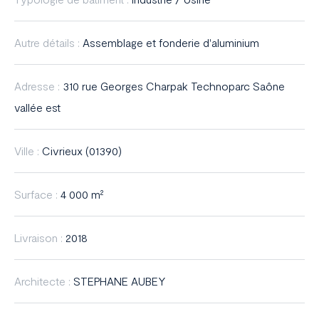
France
Autre détails :
Assemblage et fonderie d'aluminium
Adresse :
310 rue Georges Charpak Technoparc Saône
vallée est
Ville :
Civrieux (01390)
Surface :
4 000 m²
Livraison :
2018
Architecte :
STEPHANE AUBEY