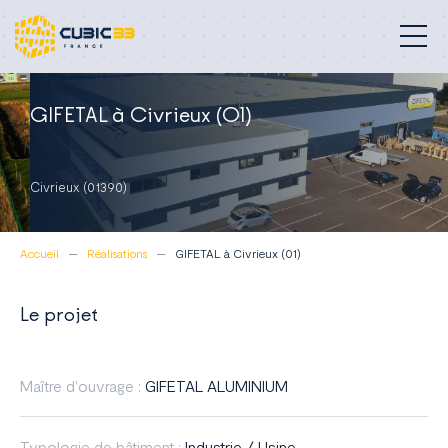
Bâtiments professionnels
GIFETAL à Civrieux (01)
Nos métiers
Civrieux (01390)
Engagements
Accueil
Réalisations
GIFETAL à Civrieux (01)
Réalisations
À propos
Le projet
Blog
Maître d'ouvrage :
GIFETAL ALUMINIUM
Contact
Typologie de bâtiment :
Industrie / Usine