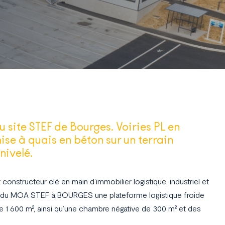
 site STEF de Bourges. Voiries PL en
ise à quais en béton sur un terrain
nivelé.
onstructeur clé en main d’immobilier logistique, industriel et
pte du MOA STEF à BOURGES une plateforme logistique froide
e 1 600 m², ainsi qu’une chambre négative de 300 m² et des