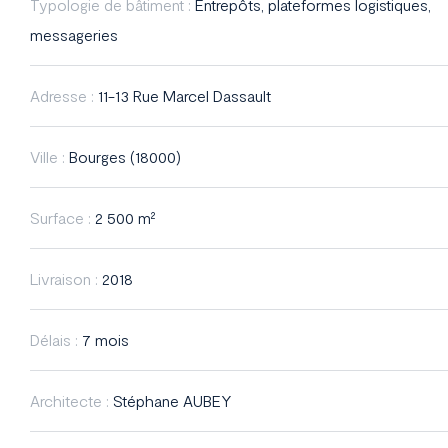
Typologie de bâtiment :
Entrepôts, plateformes logistiques,
messageries
Adresse :
11-13 Rue Marcel Dassault
Ville :
Bourges (18000)
Surface :
2 500 m²
Livraison :
2018
Délais :
7 mois
Architecte :
Stéphane AUBEY