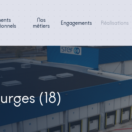
ments
Nos
Engagements
Réalisations
ionnels
métiers
rges (18)