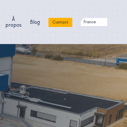
À
Blog
France
Contact
propos