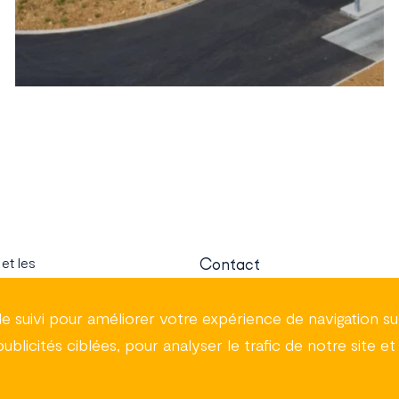
et les
Contact
iments partout
e suivi pour améliorer votre expérience de navigation sur
Nos métiers
licités ciblées, pour analyser le trafic de notre site et