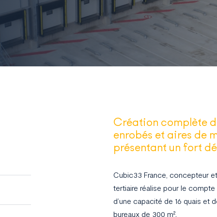
Création complète du
enrobés et aires de m
présentant un fort dé
Cubic33 France, concepteur et c
tertiaire réalise pour le com
d’une capacité de 16 quais et d
bureaux de 300 m².