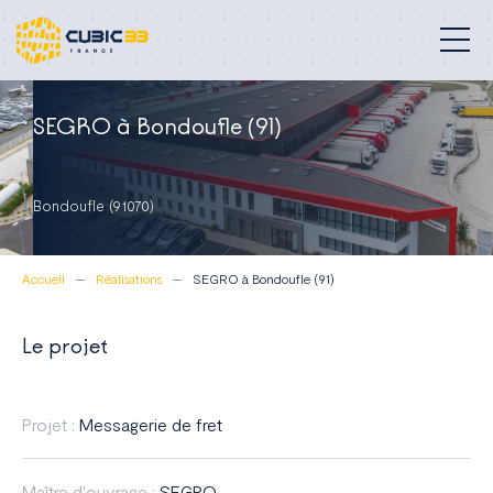
Bâtiments professionnels
SEGRO à Bondoufle (91)
Nos métiers
Bondoufle (91070)
Engagements
Accueil
Réalisations
SEGRO à Bondoufle (91)
Réalisations
À propos
Le projet
Blog
Projet :
Messagerie de fret
Contact
Maître d'ouvrage :
SEGRO