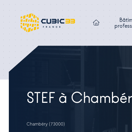
Bâti
profess
STEF à Chambér
Chambéry (73000)