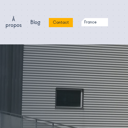
À
Blog
France
Contact
propos