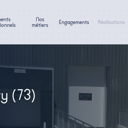
ments
Nos
Engagements
Réalisations
ionnels
métiers
y (73)