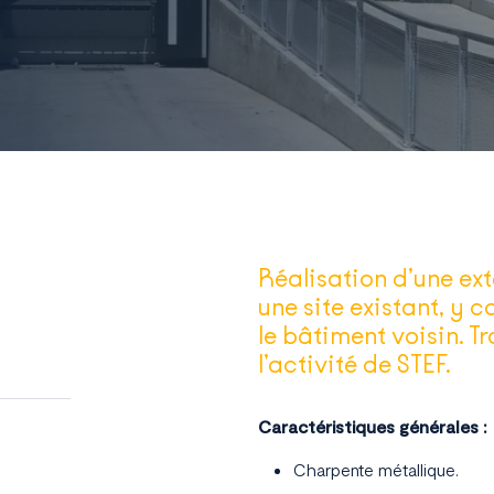
Réalisation d’une ex
une site existant, y
le bâtiment voisin. T
l’activité de STEF.
Caractéristiques générales :
Charpente métallique.