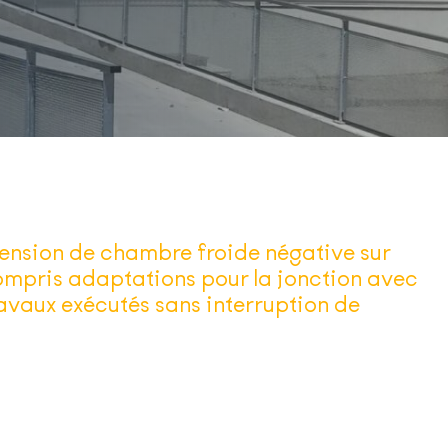
tension de chambre froide négative sur
 compris adaptations pour la jonction avec
ravaux exécutés sans interruption de