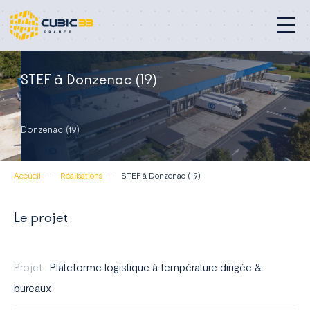
Bâtiments professionnels
STEF à Donzenac (19)
Nos métiers
Donzenac (19)
Engagements
Accueil
Réalisations
STEF à Donzenac (19)
Réalisations
À propos
Le projet
Blog
Projet :
Plateforme logistique à température dirigée &
Contact
bureaux