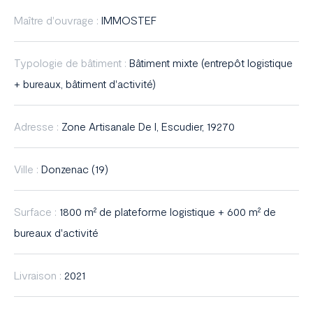
France
Maître d'ouvrage :
IMMOSTEF
Typologie de bâtiment :
Bâtiment mixte (entrepôt logistique
+ bureaux, bâtiment d'activité)
Adresse :
Zone Artisanale De l, Escudier, 19270
Ville :
Donzenac (19)
Surface :
1800 m² de plateforme logistique + 600 m² de
bureaux d'activité
Livraison :
2021