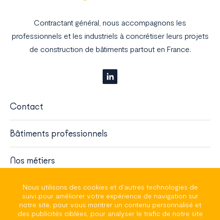
Contractant général, nous accompagnons les
professionnels et les industriels à concrétiser leurs projets
de construction de bâtiments partout en France.
Contact
Bâtiments professionnels
Nos métiers
À propos
Nous utilisons des cookies et d'autres technologies de
suivi pour améliorer votre expérience de navigation sur
notre site, pour vous montrer un contenu personnalisé et
des publicités ciblées, pour analyser le trafic de notre site
Plan du site