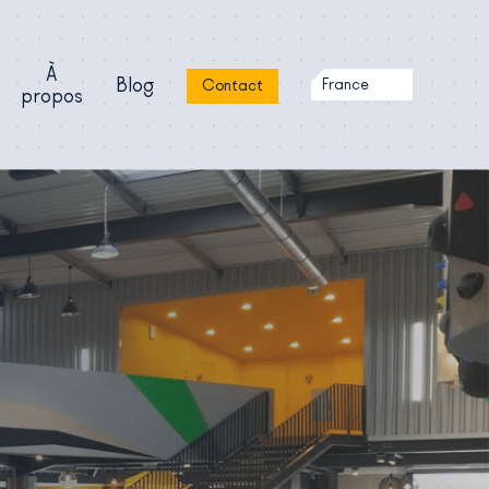
À
Blog
France
Contact
propos