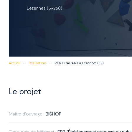
Lezennes (59260)
Accueil
Réalisations
VERTICAL’ART à Lezennes (59)
Le projet
Maître d'ouvrage :
BISHOP
Typologie de bâtiment :
ERP (Établissement recevant du publi