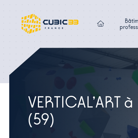
Bâti
profess
VERTICAL’ART à
(59)