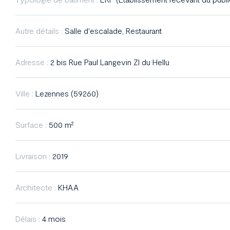
Autre détails :
Salle d'escalade, Restaurant
Adresse :
2 bis Rue Paul Langevin ZI du Hellu
Ville :
Lezennes (59260)
Surface :
500 m²
Livraison :
2019
Architecte :
KHAA
Délais :
4 mois