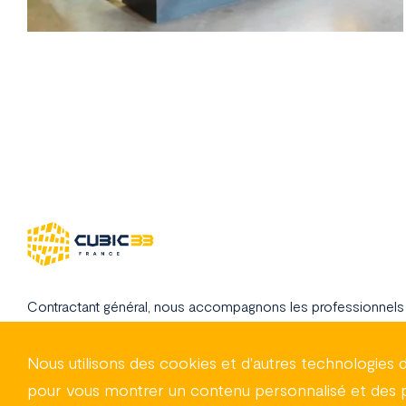
Contractant général, nous accompagnons les professionnels 
industriels à concrétiser leurs projets de construction de bât
en France.
Nous utilisons des cookies et d'autres technologies d
pour vous montrer un contenu personnalisé et des pub